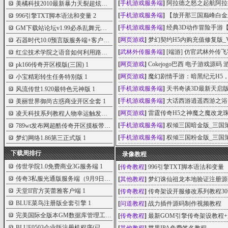
[
手机游戏服务端
]
阿拉德之怒之起航阿拉德
美橘科技2010最新暴力天裂超炫开区版
2
[
手机游戏服务端
]
【放开那三国巅峰白金
996引擎TXT脚本语法和变量
2
[
手机游戏服务端
]
经典3D动作冒险手游
GM下载站论坛v1.99必杀乱舞元素版,狐月山
1
[
网页游戏
]
梦幻契约H5内购充值修复版_
石器时代10.0预言版服务端+客户端+工具大
1
[
武林外传服务端
]
[端游] 仿官武林外传
红尘技术学院之语音如何利用路由器架设
1
[
网页游戏
]
Cokejogo巴西 电子游戏源
pk166传奇开区模版(三国)
1
[
网页游戏
]
魔幻剧情手游：暗黑纪元H5
小宝精彩转生任务特别版
1
[
手机游戏服务端
]
天书奇谈3D最新天启版_
风流传世1.920最特色元神版
1
[
手机游戏服务端
]
大话西游逍遥西游之浴火
美丽世界御尚古惑商业开区全套
1
[
网页游戏
]
雷霆传奇H5之神魔之魔改龙珠
凌天科技系列教程人物幸运触发变色脚本
1
[
手机游戏服务端
]
权倾三国暗金版_三国策
789wt发布网超酷传奇开区摸板带音乐(裂天
1
[
手机游戏服务端
]
权倾三国粉金版_三国策
梦幻网络1.86第三正式版
1
下载周排行
录像教程
传世学院1.0免费商业3G服务端
1
[
传奇教程
]
996引擎TXT脚本语法和变量
传奇3私服光通版服务端（9月9日完全版）
1
[
其他教程
]
梦幻诛仙祖龙本地验证注册源
天堂II官方芙蕾雅客户端
1
[
传奇教程
]
传奇架设开服修改系列教程30
BLUE菜鸟注册版全套引擎
1
[
问道教程
]
战力插件源码制作视频教程
完美国际全版本GM数据库管理工具
1
[
传奇教程
]
最新GOM引擎传奇架设教程
BLUE0503企业版注册机程序(已测完全可用无
1