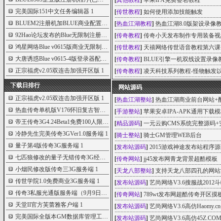
[
其他教程
]
苹果IPA免费签名教程
完美国际151中文任务编辑器
1
[
传世教程
]
如何使用添加技能触发
BLUEM2注册机加BLUE商业配置器
1
[
热血江湖教程
]
热血江湖8.0版架设录像
92Hao论坛发布的Blue无限制注册机[含m2全套
1
[
传奇教程
]
传奇小天发布制作专用装备视
鸿星网络Blue v0615版商业无限制配置器
1
[
传世教程
]
天禧网络传世语音教程第六课
大唐诱惑Blue v0615-4版登录器配置器
1
[
传奇教程
]
BLUE引擎一机双线设置录像
正宗福虎v2.05双连击加强开区版
1
[
传奇教程
]
凌天科技系列教程-怪物触发
下载日排行
网站源码
正宗福虎v2.05双连击加强开区版
1
[
热血江湖整站
]
热血江湖商业前台网站+
热血传奇单机版V176怀旧复古智能假人攻沙
1
[
手游整站
]
苹果安卓IPA-APK通用下载
帝王传奇3G4.24Beta1免费100人限制版
1
[
精品源码
]
一元云购CMS系统完整源码+
冷静先生完美传奇3GVer1.0服务端
1
[
骑士整站
]
骑士GM管理WEB后台
量子第4版传奇3G服务端
1
[
发布站源码
]
2015游戏神途发布站程序
七匹狼修改的量子无错传奇3G经典服务器
1
[
传奇网站
]
jj45发布网青龙背景超酷模板
小烟民修改版传奇三3G服务端
1
[
天龙八部整站
]
支持天龙八部四孔的网站
传世学院1.0免费商业3G服务端
1
[
发布站源码
]
艺尚网络V3.6搜服战201
传奇3私服光通版服务端（9月9日完全版）
1
[
传奇网站
]
789wt发布网超酷传奇开区摸
天堂II官方芙蕾雅客户端
1
[
发布站源码
]
艺尚网络V3.6高仿Haomy
完美国际全版本GM数据库管理工具
1
[
发布站源码
]
艺尚网络V3.6高仿45Z.C