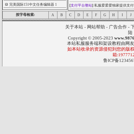
完美国际151中文任务编辑器
1
[
支付平台整站
]
私服爱爱爱独家提供支付
按字母检索:
A
B
C
D
E
F
G
H
I
J
关于本站
-
网站帮助
-
广告合作
-
陆
Copyright © 2005-2023
www.9876
本站私服服务端和架设教程由网
如本站收录的资源侵犯到您的版权
箱:197771
鲁ICP备123456