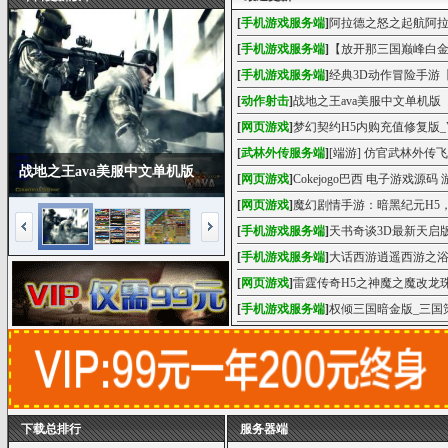
[
手机游戏服务端
]
[
手机游戏服务端
]
【放开那三国巅峰白金
[
手机游戏服务端
]
[
动作射击
]
战地之王ava美服中文单机版
[
网页游戏
]
[
武林外传服务端
]
[端游] 仿官武林外传
战地之王ava美服中文单机版
[
网页游戏
]
[
网页游戏
]
魔幻剧情手游：暗黑纪元H5
[
手机游戏服务端
]
天书奇谈3D最新天启
[
手机游戏服务端
]
大话西游逍遥西游之浴
[
网页游戏
]
[
手机游戏服务端
]
下载总排行
服务器端